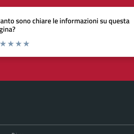
anto sono chiare le informazioni su questa
gina?
a da 1 a 5 stelle la pagina
ta 1 stelle su 5
Valuta 2 stelle su 5
Valuta 3 stelle su 5
Valuta 4 stelle su 5
Valuta 5 stelle su 5