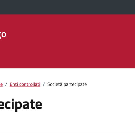
go
te
/
Enti controllati
/
Società partecipate
ecipate