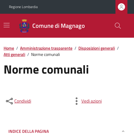
Regione Lombardia
Comune di Magnago
Home
/
Amministrazione trasparente
/
Disposizioni generali
/
Atti generali
/
Norme comunali
Norme comunali
Condividi
Vedi azioni
INDICE DELLA PAGINA