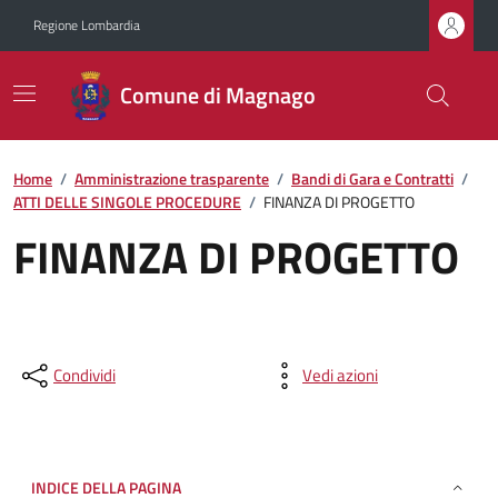
Regione Lombardia
Comune di Magnago
Home
/
Amministrazione trasparente
/
Bandi di Gara e Contratti
/
ATTI DELLE SINGOLE PROCEDURE
/
FINANZA DI PROGETTO
FINANZA DI PROGETTO
Condividi
Vedi azioni
INDICE DELLA PAGINA