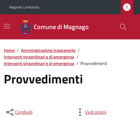
Regione Lombardia
Comune di Magnago
Home
/
Amministrazione trasparente
/
Interventi straordinari e di emergenza
/
Interventi straordinari e di emergenza
/
Provvedimenti
Provvedimenti
Condividi
Vedi azioni