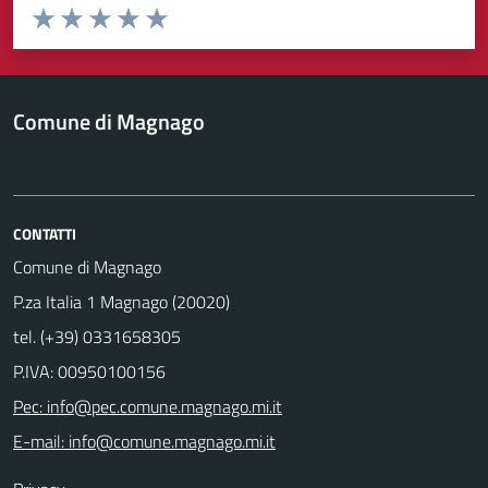
Valuta da 1 a 5 stelle la pagina
Valuta 1 stelle su 5
Valuta 2 stelle su 5
Valuta 3 stelle su 5
Valuta 4 stelle su 5
Valuta 5 stelle su 5
Comune di Magnago
CONTATTI
Comune di Magnago
P.za Italia 1 Magnago (20020)
tel. (+39) 0331658305
P.IVA: 00950100156
Pec: info@pec.comune.magnago.mi.it
E-mail: info@comune.magnago.mi.it