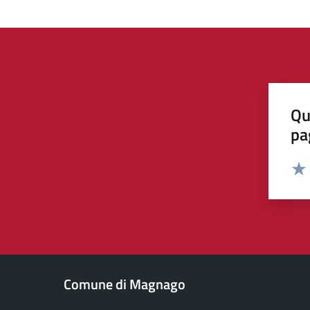
Qu
pa
Valut
Valu
Comune di Magnago