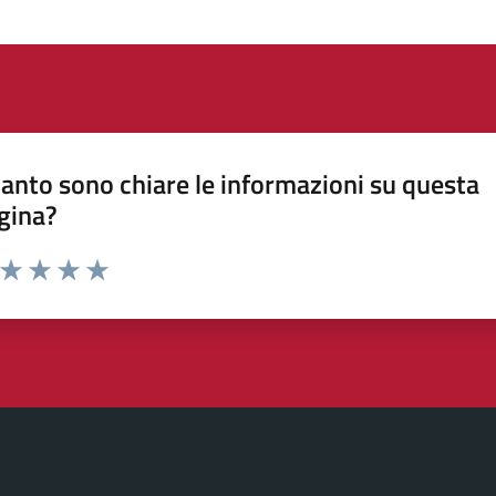
anto sono chiare le informazioni su questa
gina?
a da 1 a 5 stelle la pagina
ta 1 stelle su 5
Valuta 2 stelle su 5
Valuta 3 stelle su 5
Valuta 4 stelle su 5
Valuta 5 stelle su 5