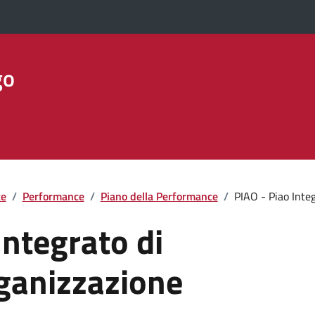
go
te
/
Performance
/
Piano della Performance
/
PIAO - Piao Integ
Integrato di
rganizzazione